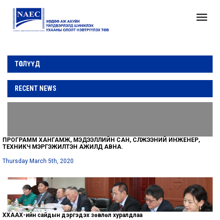
Toggle
naviga
ТӨСЛҮҮД
RECENT NEWS
ПРОГРАММ ХАНГАМЖ, МЭДЭЭЛЛИЙН САН, СҮЛЖЭЭНИЙ ИНЖЕНЕР,
ТЕХНИКЧ МЭРГЭЖИЛТЭН АЖИЛД АВНА.
Thursday March 5th, 2020
ХХААХҮ-ийн сайдын дэргэдэх зөвлөл хуралдлаа