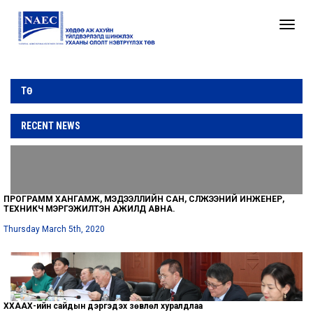
Toggle
naviga
ТӨ
RECENT NEWS
ПРОГРАММ ХАНГАМЖ, МЭДЭЭЛЛИЙН САН, СҮЛЖЭЭНИЙ ИНЖЕНЕР,
ТЕХНИКЧ МЭРГЭЖИЛТЭН АЖИЛД АВНА.
Thursday March 5th, 2020
ХХААХҮ-ийн сайдын дэргэдэх зөвлөл хуралдлаа