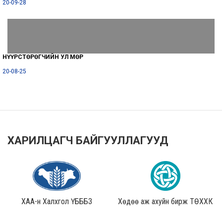
20-09-28
НҮҮРСТӨРӨГЧИЙН УЛ МӨР
20-08-25
ХАРИЛЦАГЧ БАЙГУУЛЛАГУУД
ХАА-н Халхгол ҮБББЗ
Хөдөө аж ахуйн бирж ТӨХХК