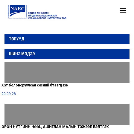
Toggle
naviga
ТӨСЛҮҮД
ШИНЭ МЭДЭЭ
Хэт боловсруулсан хүнсний бүтээгдэхүүн
20-09-28
ОРОН НУТГИЙН НӨӨЦ АШИГЛАН МАЛЫН ТЭЖЭЭЛ БЭЛТГЭХ