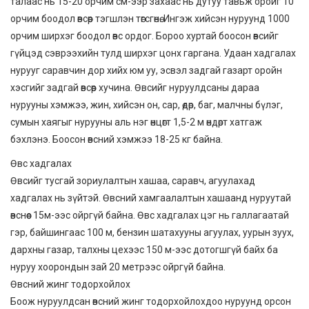
талаас нь 15-20 орчим см-ээр захаас нь дутуу тавьж оройг 10
орчим боодол өвсөөр тэгшлэн төгсгөнө. Ингэж хийсэн нуруунд 1000
орчим ширхэг боодол өвс ордог. Бороо хуртай боосон өвсийг
гүйцэд сэврээхийн тулд ширхэг цонх гаргана. Удаан хадгалах
нурууг саравчин дор хийх юм уу, эсвэл задгай газарт оройн
хэсгийг задгай өвсөөр хучина. Өвсийг нуруулдсаны дараа
нурууны хэмжээ, жин, хийсэн он, сар, өдөр, баг, малчны бүлэг,
сумын хаягыг нурууны аль нэг өнцөгт 1,5-2 м өндөрт хатгаж
бэхлэнэ. Боосон өвсний хэмжээ 18-25 кг байна.
Өвс хадгалах
Өвсийг тусгай зориулалтын хашаа, саравч, агуулахад
хадгалах нь зүйтэй. Өвсний хамгаалалтын хашаанд нуруутай
өвснөөс 15м-ээс ойргүй байна. Өвс хадгалах цэг нь галлагаатай
гэр, байшингаас 100 м, бензин шатахууны агуулах, уурын зуух,
дархны газар, талхны цехээс 150 м-ээс дотогшгүй байх ба
нуруу хоорондын зай 20 метрээс ойргүй байна.
Өвсний жинг тодорхойлох
Боож нуруулдсан өвсний жинг тодорхойлохдоо нуруунд орсон