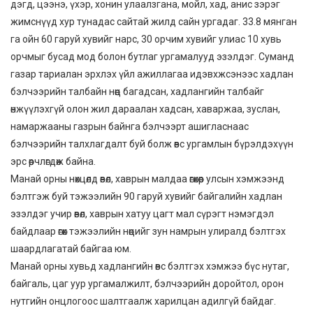
дэгд, цээнэ, үхэр, хонин улаалзгана, мойл, хад, анис зэрэг
жимснүүд хур тунадас сайтай жилд сайн ургадаг. 33.8 мянган
га ойн 60 гаруй хувийг нарс, 30 орчим хувийг улиас 10 хувь
орчмыг бусад мод болон бутлаг ургамалууд эзэлдэг. Суманд
газар тариалан эрхлэх үйл ажиллагаа идэвхжсэнээс хадлан
бэлчээрийн талбайн нөөц багадсан, хадлангийн талбайг
өнжүүлэхгүй олон жил дараалан хадсан, хаваржаа, зуслан,
намаржааны газрын байнга бэлчээрт ашигласнаас
бэлчээрийн талхлагдалт буй болж өвс ургамлын бүрэлдэхүүн
эрс өөрчлөгдөж байна.
Манай орны нөхцөлд өвөл, хаврын малдаа өгөхөөр улсын хэмжээнд
бэлтгэж буй тэжээлийн 90 гаруй хувийг байгалийн хадлан
эзэлдэг учир өвөл, хаврын хатуу цагт мал сүрэгт нэмэгдэл
байдлаар өгөх тэжээлийн нөөцийг зун намрын улиралд бэлтгэх
шаардлагатай байгаа юм.
Манай орны хувьд хадлангийн өвс бэлтгэх хэмжээ бүс нутаг,
байгаль, цаг уур ургамалжилт, бэлчээрийн доройтол, орон
нутгийн онцлогоос шалтгаалж харилцан адилгүй байдаг.