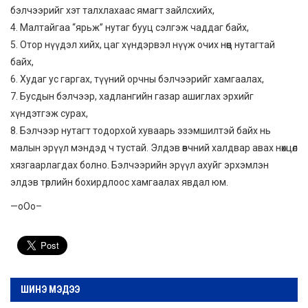
бэлчээрийг хэт талхлахаас ямагт зайлсхийх,
4. Малтайгаа “ярьж” нутаг бууц сэлгэж чаддаг байх,
5. Отор нүүдэл хийх, цаг хүндэрвэл нүүж очих нөөц нутагтай
байх,
6. Худаг ус гаргах, түүний орчны бэлчээрийг хамгаалах,
7. Бусдын бэлчээр, хадлангийн газар ашиглах эрхийг
хүндэтгэж сурах,
8. Бэлчээр нутагт тодорхой хуваарь эзэмшилтэй байх нь
малын эрүүл мэндэд ч тустай. Элдэв өвчний халдвар авах нөхцөл
хязгаарлагдах болно. Бэлчээрийн эрүүл ахуйг эрхэмлэн
элдэв төрлийн бохирдлоос хамгаалах явдал юм.
—оОо–
ШИНЭ МЭДЭЭ