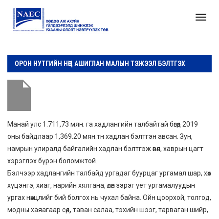
Toggle
naviga
ОРОН НУТГИЙН НӨӨЦ АШИГЛАН МАЛЫН ТЭЖЭЭЛ БЭЛТГЭХ
Манай улс 1.711,73 мян. га хадлангийн талбайтай бөгөөд 2019
оны байдлаар 1,369.20 мян.тн хадлан бэлтгэн авсан. Зун,
намрын улиралд байгалийн хадлан бэлтгэж өвөл, хаврын цагт
хэрэглэх бүрэн боломжтой.
Бэлчээр хадлангийн талбайд ургадаг буурцаг ургамал шар, хөх
хүцэнгэ, хиаг, нарийн хялгана, өлөн зэрэг үет ургамалуудын
ургах нөхцлийг бий болгох нь чухал байна. Ойн цоорхой, толгод,
модны хаяагаар сөд, таван салаа, тэхийн шээг, тарваган шийр,