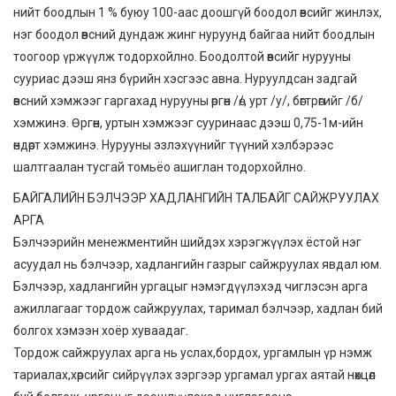
нийт боодлын 1 % буюу 100-аас доошгүй боодол өвсийг жинлэх,
нэг боодол өвсний дундаж жинг нуруунд байгаа нийт боодлын
тоогоор үржүүлж тодорхойлно. Боодолтой өвсийг нурууны
сууриас дээш янз бүрийн хэсгээс авна. Нуруулдсан задгай
өвсний хэмжээг гаргахад нурууны өргөн /ө/, урт /у/, бөгтрөгийг /б/
хэмжинэ. Өргөн, уртын хэмжээг сууринаас дээш 0,75-1м-ийн
өндөрт хэмжинэ. Нурууны эзлэхүүнийг түүний хэлбэрээс
шалтгаалан тусгай томьёо ашиглан тодорхойлно.
БАЙГАЛИЙН БЭЛЧЭЭР ХАДЛАНГИЙН ТАЛБАЙГ САЙЖРУУЛАХ
АРГА
Бэлчээрийн менежментийн шийдэх хэрэгжүүлэх ёстой нэг
асуудал нь бэлчээр, хадлангийн газрыг сайжруулах явдал юм.
Бэлчээр, хадлангийн ургацыг нэмэгдүүлэхэд чиглэсэн арга
ажиллагааг тордож сайжруулах, таримал бэлчээр, хадлан бий
болгох хэмээн хоёр хуваадаг.
Тордож сайжруулах арга нь услах,бордох, ургамлын үр нэмж
тариалах,хөрсийг сийрүүлэх зэргээр ургамал ургах аятай нөхцөл