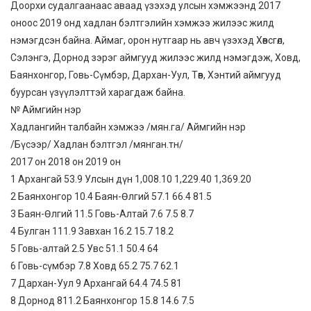
Доорхи судалгаанаас аваад үзэхэд улсын хэмжээнд 2017
оноос 2019 онд хадлан бэлтгэлийн хэмжээ жилээс жилд
нэмэгдсэн байна. Аймаг, орон нутгаар нь авч үзэхэд Хөвсгөл,
Сэлэнгэ, Дорнод зэрэг аймгууд жилээс жилд нэмэгдэж, Ховд,
Баянхонгор, Говь-Сүмбэр, Дархан-Уул, Төв, Хэнтий аймгууд
буурсан үзүүлэлттэй харагдаж байна.
№ Аймгийн нэр
Хадлангийн талбайн хэмжээ /мян.га/ Аймгийн нэр
/Бүсээр/ Хадлан бэлтгэл /мянган.тн/
2017 он 2018 он 2019 он
1 Архангай 53.9 Улсын дүн 1,008.10 1,229.40 1,369.20
2 Баянхонгор 10.4 Баян-Өлгий 57.1 66.4 81.5
3 Баян-Өлгий 11.5 Говь-Алтай 7.6 7.5 8.7
4 Булган 111.9 Завхан 16.2 15.7 18.2
5 Говь-алтай 2.5 Увс 51.1 50.4 64
6 Говь-сүмбэр 7.8 Ховд 65.2 75.7 62.1
7 Дархан-Уул 9 Архангай 64.4 74.5 81
8 Дорнод 811.2 Баянхонгор 15.8 14.6 7.5