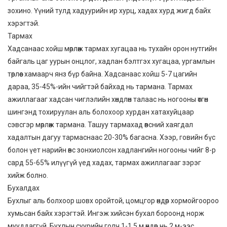
зохино. Үүний тулд хадуурийн ир хурц, хадах хурд жигд байх
хэрэгтэй.
Тармах
Хадсанаас хойш мөрлөж тармах хугацаа нь тухайн орон нутгийн
байгаль цаг уурын онцлог, хадлан бэлтгэх хугацаа, ургамлын
төрлөөс хамаарч янз бүр байна. Хадсанаас хойш 5-7 цагийн
дараа, 35-45%-ийн чийгтэй байхад нь тармана. Тармах
ажиллагааг хадсан чиглэлийн хөндлөн талаас нь ногооны өтгөн
шингэнд тохируулан аль болохоор хурдан хатахуйцаар
сэвсгэр мөрлөж тармана. Ташуу тармахад өвсний хаягдал
хадалтын дагуу тармаснаас 20-30% багасна. Хээр, говийн бүс
болон үет нарийн өвс зонхиолсон хадлангийн ногооны чийг 8-р
сард 55-65% илүүгүй үед хадах, тармах ажиллагааг зэрэг
хийж болно.
Бухалдах
Бухлыг аль болхоор шовх оройтой, цомцгор өндөр хормойгоороо
хумьсан байх хэрэгтэй. Ингэж хийсэн бухал бороонд норж
мууддаггүй. Бухлын суурийн голч 1-1,5 м өндөр нь 2 м-ээс