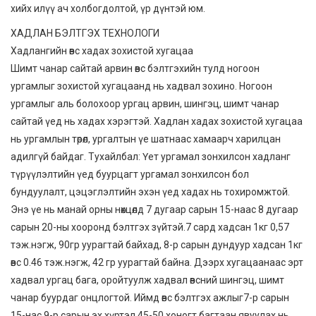
хийх илүү ач холбогдолтой, үр дүнтэй юм.
ХАДЛАН БЭЛТГЭХ ТЕХНОЛОГИ
Хадлангийн өвс хадах зохистой хугацаа
Шимт чанар сайтай арвин өвс бэлтгэхийн тулд ногоон
ургамлыг зохистой хугацаанд нь хадвал зохино. Ногоон
ургамлыг аль болохоор ургац арвин, шингэц, шимт чанар
сайтай үед нь хадах хэрэгтэй. Хадлан хадах зохистой хугацаа
нь ургамлын төрөл, ургалтын үе шатнаас хамаарч харилцан
адилгүй байдаг. Тухайлбал: Үет ургамал зонхилсон хадланг
түрүүлэлтийн үед буурцагт ургамал зонхилсон бол
бундуулалт, цэцэглэлтийн эхэн үед хадах нь тохиромжтой.
Энэ үе нь манай орны нөхцөлд 7 дугаар сарын 15-наас 8 дугаар
сарын 20-ны хооронд бэлтгэх зүйтэй.7 сард хадсан 1кг 0,57
тэж.нэгж, 90гр уурагтай байхад, 8-р сарын дундуур хадсан 1кг
өвс 0.46 тэж.нэгж, 42 гр уурагтай байна. Дээрх хугацаанаас эрт
хадвал ургац бага, оройтуулж хадвал өвсний шингэц, шимт
чанар буурдаг онцлогтой. Иймд өвс бэлтгэх ажлыг7-р сарын
15-нас 9-р сарын эх хүртэл 45-50 хоногт багтаан явуулах нь