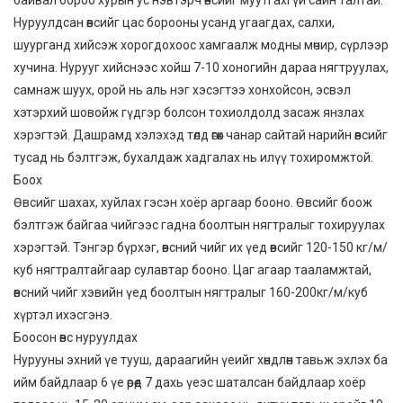
байвал бороо хурын ус нэвтэрч өвсийг муутгахгүй сайн талтай.
Нуруулдсан өвсийг цас борооны усанд угаагдах, салхи,
шуурганд хийсэж хорогдохоос хамгаалж модны мөчир, сүрлээр
хучина. Нурууг хийснээс хойш 7-10 хоногийн дараа нягтруулах,
самнаж шуух, орой нь аль нэг хэсэгтээ хонхойсон, эсвэл
хэтэрхий шовойж гүдгэр болсон тохиолдолд засаж янзлах
хэрэгтэй. Дашрамд хэлэхэд төлд өгөх чанар сайтай нарийн өвсийг
тусад нь бэлтгэж, бухалдаж хадгалах нь илүү тохиромжтой.
Боох
Өвсийг шахах, хуйлах гэсэн хоёр аргаар бооно. Өвсийг боож
бэлтгэж байгаа чийгээс гадна боолтын нягтралыг тохируулах
хэрэгтэй. Тэнгэр бүрхэг, өвсний чийг их үед өвсийг 120-150 кг/м/
куб нягтралтайгаар сулавтар бооно. Цаг агаар тааламжтай,
өвсний чийг хэвийн үед боолтын нягтралыг 160-200кг/м/куб
хүртэл ихэсгэнэ.
Боосон өвс нуруулдах
Нурууны эхний үе тууш, дараагийн үеийг хөндлөн тавьж эхлэх ба
ийм байдлаар 6 үе өрөөд 7 дахь үеэс шаталсан байдлаар хоёр