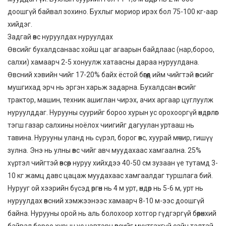
доошгүй байвал зохино. Бухлыг мориор ирэх бол 75-100 кг-аар
хийдэг.
Задгай өвс нуруулдах нуруулдах
Өвсийг бухалдсанаас хойш цаг агаарын байдлаас (нар,бороо,
салхи) хамаарч 2-5 хонуулж хатаасны дараа нуруулдана.
Өвсний хэвийн чийг 17-20% байх ёстой бөгөөд ийм чийгтэй өвсийг
мушгихад эрч нь эргэн харьж задарна. Бухалдсан өвсийг
трактор, машин, техник ашиглан чирэх, ачих аргаар цуглуулж
нуруулддаг. Нурууны суурийг бороо хурын ус орохооргүй өндөрлөг
тэгш газар салхины ноёлох чиигийг дагуулан уртааш нь
тавина. Нурууны уланд нь сүрэл, борог өвс, хуурай мөчир, гишүү
зулна. Энэ нь улны өвс чийг авч муудахаас хамгаална. 25%
хүртэл чийгтэй өвсөөр нуруу хийхдээ 40-50 см зузаан үе тутамд 3-
10 кг жамц давс цацаж муудахаас хамгаалдаг туршлага бий.
Нурууг ой хээрийн бүсэд өргөн нь 4 м урт, өндөр нь 5-6 м, урт нь
нуруулдах өвсний хэмжээнээс хамаарч 8-10 м-ээс доошгүй
байна. Нурууны орой нь аль болохоор хотгор гүдгэргүй бөөрөнхий