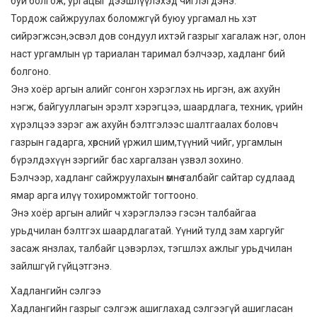
буй болгож, ургацыг дээшлүүлэхэд чиглэгдэнэ.
Тордож сайжруулах боломжгүй буюу ургамал нь хэт
сийрэгжсэн,эсвэл дов сондуул ихтэй газрыг хагалаж нэг, олон
наст ургамлын үр тариалан таримал бэлчээр, хадланг бий
болгоно.
Энэ хоёр аргын алийг сонгон хэрэглэх нь иргэн, аж ахуйн
нэгж, байгууллагын эрэлт хэрэгцээ, шаардлага, техник, үрийн
хүрэлцээ зэрэг аж ахуйн бэлтгэлээс шалтгаалах боловч
газрын гадарга, хөрсний үржил шим,түүний чийг, ургамлын
бүрэлдэхүүн зэргийг бас харгалзан үзвэл зохино.
Бэлчээр, хадланг сайжруулахын өмнө талбайг сайтар судлаад
ямар арга илүү тохиромжтойг тогтооно.
Энэ хоёр аргын алийг ч хэрэглэлээ гэсэн талбайгаа
урьдчилан бэлтгэх шаардлагатай. Үүний тулд зам харгуйг
засаж янзлах, талбайг цэвэрлэх, тэгшлэх ажлыг урьдчилан
зайлшгүй гүйцэтгэнэ.
Хадлангийн сэлгээ
Хадлангийн газрыг сэлгэж ашиглахад сэлгээгүй ашигласан