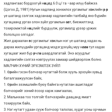
хадлангаас бордоогүй нөхцөлд 6.0 ц/ га –аар илүү байжээ.
(Цогоо.Д, 1981) Нугын хадланд зонхилох ургамлыг хөгжлийн өөр өөр
үе шатанд сэлгэж хадсанаар хадлангийн талбайд янз бүрийн
хугацаанд ургах олон зүйл ургамлын өсөлт, биежилтэнд
тохиромжтой нөхцлийг бүрдүүлж, ургамалд үрээр үржих
бололцоо олгодог.
Жил дараалан өвс ургамлыг хөгжлын нэг үе шатанд хадах нь
дараа жилүүдийн ургацанд мэдэгдэхүйц муу нөлөөлөх тул хадах
хугацааг жил бүр өөрчлөх шаардлагатай. Энэ асуудлыг
хадлангийн сэлгээ нэвтрүүлэх замаар шийдвэрлэж болно.
МАЛЧИН ХҮНИЙ ЭРХЭМЛЭХ ЗҮЙЛ
1. Өөрийн гэсэн бэлчээр нутагтай болж хууль эрхзүйн хувьд
баталгаажуулсан байх,
1. Өөрийн эзэмшлийн буюу байнга нутаглан ашигладаг
бэлчээрийг эзний ёсоор харж хамгаалах,
2. Малынхаа тоо толгойг бэлчээрийн даацанд ямагт
тохируулж байх,
3. Нэг нутагт удаан сууж бэлчээр талхлах, худаг усны орчмын