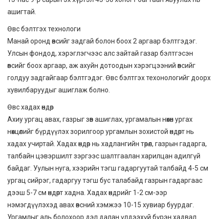
ашигтай.
Өвс бэлтгэх технологи
Манай оронд өвсийг задгай болон боох 2 аргаар бэлтгэдэг.
Улсын фондод, хэрэглэгчээс алс зайтай газар бэлтгэсэн
өвсийг боох аргаар, аж ахуйн дотоодын хэрэгцээний өвсийг
голдуу задгайгаар бэлтгэдэг. Өвс бэлтгэх техонологийг доорх
хувилбаруудыг ашиглаж болно.
Өвс хадах өндөр
Ахиу ургац авах, газрыг зөв ашиглах, ургамалын нөхөн ургах
нөхцөлийг бүрдүүлэх зорилгоор ургамлын зохистой өндөрт нь
хадах учиртай. Хадах өндөр нь хадлангийн төрөл, газрын гадарга,
талбайн цэвэршилт зэргээс шалтгаалан харилцан адилгүй
байдаг. Уулын нуга, хээрийн тэгш гадаргуутай талбайд 4-5 см
ургац сийрэг, гадаргуу тэгш бус талабайд газрын гадаргаас
дээш 5-7 см өндөрт хадна. Хадах өндрийг 1-2 см-ээр
нэмэгдүүлэхэд авах өвсний хэмжээ 10-15 хувиар буурдаг.
Ургамлыг аль болохоор дэл далан үлдээхүй бүрэн хадвал