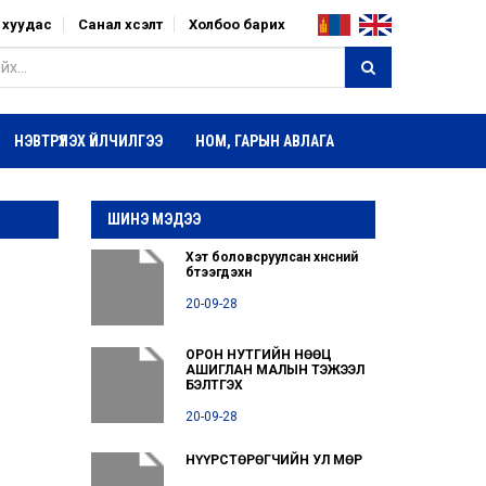
р хуудас
Санал хүсэлт
Холбоо барих
НЭВТРҮҮЛЭХ ҮЙЛЧИЛГЭЭ
НОМ, ГАРЫН АВЛАГА
ШИНЭ МЭДЭЭ
Хэт боловсруулсан хүнсний
бүтээгдэхүүн
20-09-28
ОРОН НУТГИЙН НӨӨЦ
АШИГЛАН МАЛЫН ТЭЖЭЭЛ
БЭЛТГЭХ
20-09-28
НҮҮРСТӨРӨГЧИЙН УЛ МӨР