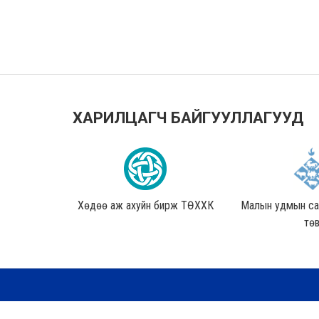
ХАРИЛЦАГЧ БАЙГУУЛЛАГУУД
 ҮБББЗ
Хөдөө аж ахуйн бирж ТӨХХК
Малын удмын сан
тө