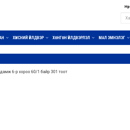
Нүү
АН
ХҮНСНИЙ ҮЙЛДВЭР
ХӨНГӨН ҮЙЛДВЭРЛЭЛ
МАЛ ЭМНЭЛЭГ
удамж 6-р хороо 60/1 байр 301 тоот