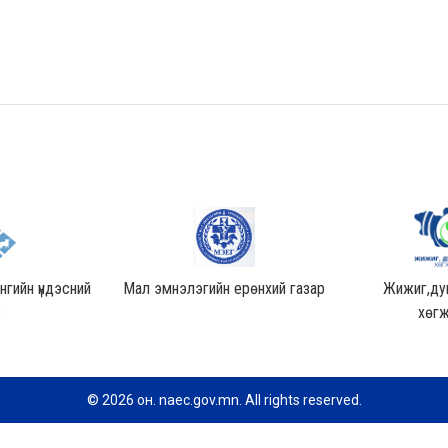
гийн үндэсний
Мал эмнэлэгийн ерөнхий газар
Жижиг,дун
в
хөгж
© 2026 он. naec.gov.mn. All rights reserved.