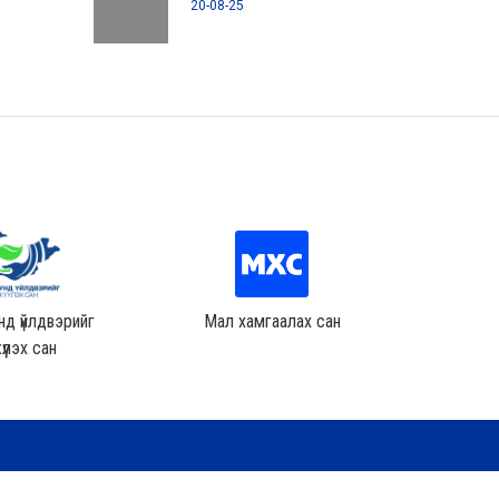
20-08-25
д үйлдвэрийг
Мал хамгаалах сан
Хөдөө аж
үүлэх сан