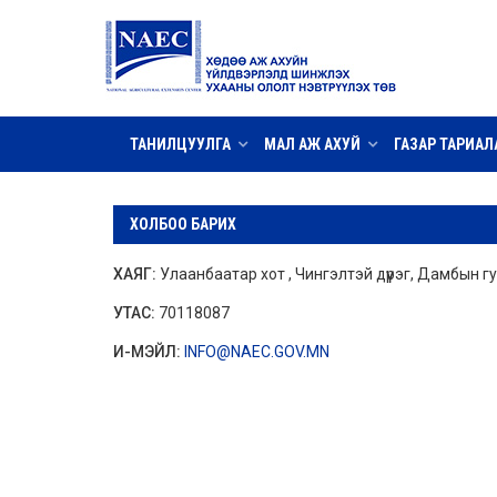
ТАНИЛЦУУЛГА
МАЛ АЖ АХУЙ
ГАЗАР ТАРИАЛ
ХОЛБОО БАРИХ
ХАЯГ:
Улаанбаатар хот , Чингэлтэй дүүрэг, Дамбын г
УТАС:
70118087
И-МЭЙЛ:
INFO@NAEC.GOV.MN