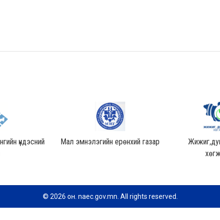
гийн үндэсний
Мал эмнэлэгийн ерөнхий газар
Жижиг,дун
в
хөгж
© 2026 он. naec.gov.mn. All rights reserved.