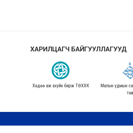
ХАРИЛЦАГЧ БАЙГУУЛЛАГУУД
 ҮБББЗ
Хөдөө аж ахуйн бирж ТӨХХК
Малын удмын сан
тө