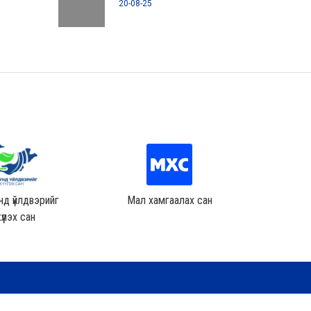
20-08-25
д үйлдвэрийг
Мал хамгаалах сан
Хөдөө аж
үүлэх сан