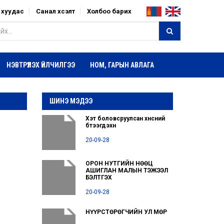
р хуудас
Санал хүсэлт
Холбоо барих
НЭВТРҮҮЛЭХ ҮЙЛЧИЛГЭЭ
НОМ, ГАРЫН АВЛАГА
ШИНЭ МЭДЭЭ
Хэт боловсруулсан хүнсний
бүтээгдэхүүн
20-09-28
ОРОН НУТГИЙН НӨӨЦ
АШИГЛАН МАЛЫН ТЭЖЭЭЛ
БЭЛТГЭХ
20-09-28
НҮҮРСТӨРӨГЧИЙН УЛ МӨР