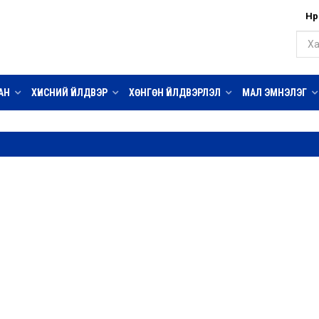
Нүү
АН
ХҮНСНИЙ ҮЙЛДВЭР
ХӨНГӨН ҮЙЛДВЭРЛЭЛ
МАЛ ЭМНЭЛЭГ