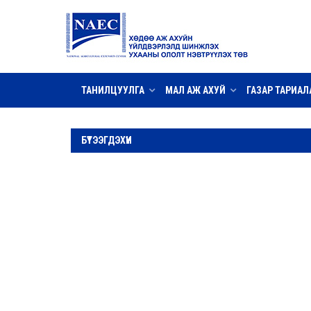
ТАНИЛЦУУЛГА
МАЛ АЖ АХУЙ
ГАЗАР ТАРИАЛ
БҮТЭЭГДЭХҮҮН