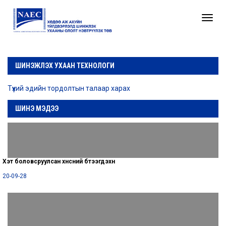
Toggle
naviga
ШИНЭЖЛЭХ УХААН ТЕХНОЛОГИ
Түүхий эдийн тордолтын талаар харах
ШИНЭ МЭДЭЭ
Хэт боловсруулсан хүнсний бүтээгдэхүүн
20-09-28