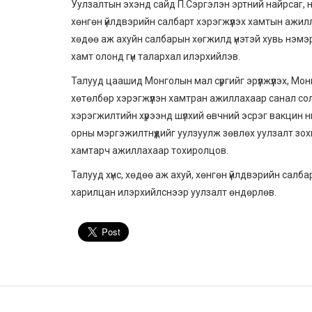
Уулзалтын эхэнд сайд П.Сэргэлэн эртний найрсаг, н
хөнгөн үйлдвэрийн салбарт хэрэгжүүлэх хамтын ажи
хөдөө аж ахуйн салбарын хөгжилд үнэтэй хувь нэмэ
хамт олонд гүн талархал илэрхийлэв.
Талууд цаашид Монголын мал сүргийг эрүүлжүүлэх, Мо
хөтөлбөр хэрэгжүүлэн хамтран ажиллахаар санал сол
хэрэгжилтийн хүрээнд шүлхий өвчний эсрэг вакцин н
орны мэргэжилтнүүдийг уулзуулж зөвлөх уулзалт з
хамтарч ажиллахаар тохиролцов.
Талууд хүнс, хөдөө аж ахуй, хөнгөн үйлдвэрийн салб
харилцан илэрхийлснээр уулзалт өндөрлөв.