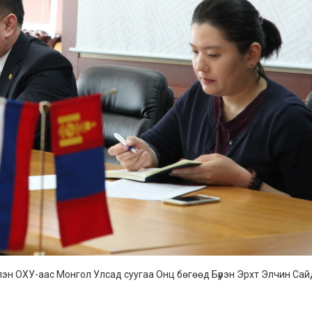
гэлэн ОХУ-аас Монгол Улсад суугаа Онц бөгөөд Бүрэн Эрхт Элчин Сай