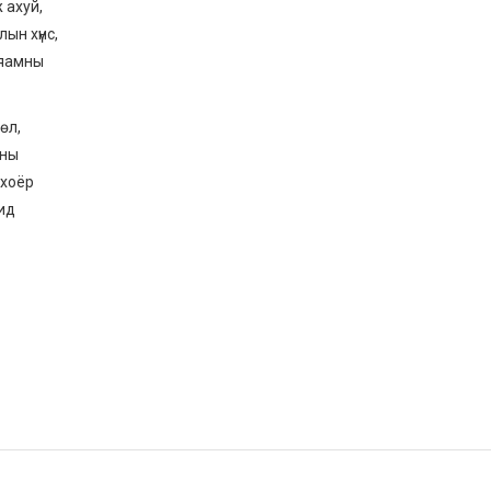
 ахуй,
ын хүнс,
 яамны
өл,
тны
 хоёр
ид