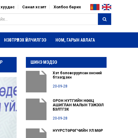
р хуудас
Санал хүсэлт
Холбоо барих
НЭВТРҮҮЛЭХ ҮЙЛЧИЛГЭЭ
НОМ, ГАРЫН АВЛАГА
АР
ШИНЭ МЭДЭЭ
Хэт боловсруулсан хүнсний
бүтээгдэхүүн
20-09-28
ОРОН НУТГИЙН НӨӨЦ
АШИГЛАН МАЛЫН ТЭЖЭЭЛ
БЭЛТГЭХ
20-09-28
НҮҮРСТӨРӨГЧИЙН УЛ МӨР