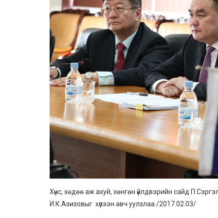
Хүнс, хөдөө аж ахуй, хөнгөн үйлдвэрийн сайд П.Сэр
И.К.Азизовыг хүлээн авч уулзлаа./2017.02.03/