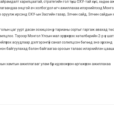
айрамдалт харилцаатай, стратегийн гол түнш ОХУ-тай хүнс, хөдөө аж
ллагаандаа онцгой ач холбогдол өгч ажиллахаа илэрхийлээд Монгол
р оруулж ирсэнд ОХУ-ын Засгийн газар, Элчин сайд, Элчин сайдын
нголын цаг уурт дасан зохицсон үр тарианы сортыг гаргаж авахад төс
илцлоо. Тэрээр Монгол Улсын мал эрүүлжүүлэх хөтөлбөрийн 2-р үе ша
ийлүүлэх асуудлаар дэлгэрэнгүй санал солилцсон бөгөөд энэ хүрээнд
охион байгуулахад бэлэн байгаагаа оросын талаас илэрхийлэн цааш
арын хамтын ажиллагааг улам бүр идэвхжүүлэн өргөжүүлэн ажиллахаа