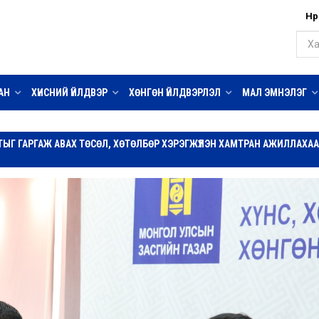
Нүү
АН
ХҮНСНИЙ ҮЙЛДВЭР
ХӨНГӨН ҮЙЛДВЭРЛЭЛ
МАЛ ЭМНЭЛЭГ
ОРТЫГ ГАРГАЖ АВАХ ТӨСӨЛ, ХӨТӨЛБӨР ХЭРЭГЖҮҮЛЭН ХАМТРАН АЖИЛЛАХА