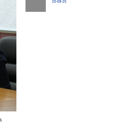
20-08-25
д